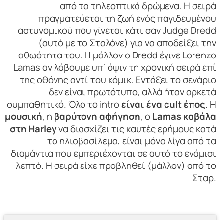
από τα τηλεοπτικά δρώμενα. Η σειρά
πραγματεύεται τη ζωή ενός παγιδευμένου
αστυνομικού που γίνεται κάτι σαν Judge Dredd
(αυτό με το Σταλόνε) για να αποδείξει την
αθωότητα του. Η μάλλον ο Dredd έγινε Lorenzo
Lamas αν λάβουμε υπ’ όψιν τη χρονική σειρά επί
της οθόνης αντί του κόμικ. Εντάξει το σενάριο
δεν είναι πρωτότυπο, αλλά ήταν αρκετά
συμπαθητικό. Όλο το intro
είναι ένα cult έπος
. Η
μουσική
, η
βαρύτονη αφήγηση
, ο
Lamas καβάλα
στη Harley
να διασχίζει τις καυτές ερήμους κατά
το ηλιοβασίλεμα, είναι μόνο λίγα από τα
διαμάντια που εμπεριέχονται σε αυτό το ενάμισι
λεπτό. Η σειρά είχε προβληθεί (μάλλον) από το
Σταρ.