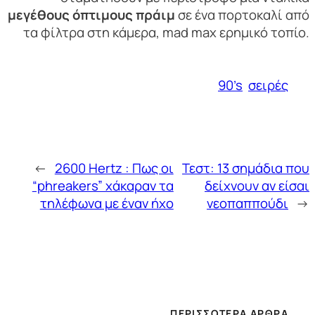
μεγέθους όπτιμους πράιμ
σε ένα πορτοκαλί από
τα φίλτρα στη κάμερα, mad max ερημικό τοπίο.
90’s
σειρές
←
2600 Hertz : Πως οι
Τεστ: 13 σημάδια που
“phreakers” χάκαραν τα
δείχνουν αν είσαι
τηλέφωνα με έναν ήχο
νεοπαππούδι
→
ΠΕΡΙΣΣΌΤΕΡΑ ΆΡΘΡΑ