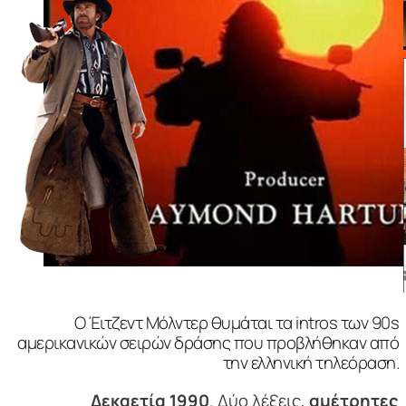
Ο Έιτζεντ Μόλντερ θυμάται τα intros των 90s
αμερικανικών σειρών δράσης που προβλήθηκαν από
την ελληνική τηλεόραση.
Δεκαετία 1990
. Δύο λέξεις,
αμέτρητες