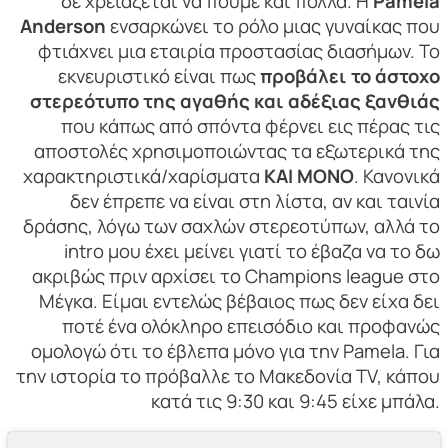
δε χρειάζεται να πούμε και πολλά. Η
Pamela
Anderson
ενσαρκώνει το ρόλο μιας γυναίκας που
φτιάχνει μια εταιρία προστασίας διασήμων. Το
εκνευριστικό είναι πως
προβάλει το άστοχο
στερεότυπο της αγαθής και αδέξιας ξανθιάς
που κάπως από σπόντα φέρνει εις πέρας τις
αποστολές χρησιμοποιώντας τα εξωτερικά της
χαρακτηριστικά/χαρίσματα
ΚΑΙ ΜΟΝΟ
. Κανονικά
δεν έπρεπε να είναι στη λίστα, αν και ταινία
δράσης, λόγω των σαχλών στερεοτύπων, αλλά το
intro μου έχει μείνει γιατί το έβαζα να το δω
ακριβώς πριν αρχίσει το Champions league στο
Μέγκα. Είμαι εντελώς βέβαιος πως δεν είχα δει
ποτέ ένα ολόκληρο επεισόδιο και προφανώς
ομολογώ ότι το έβλεπα μόνο για την Pamela. Για
την ιστορία το πρόβαλλε το Μακεδονία TV, κάπου
κατά τις 9:30 και 9:45 είχε μπάλα.