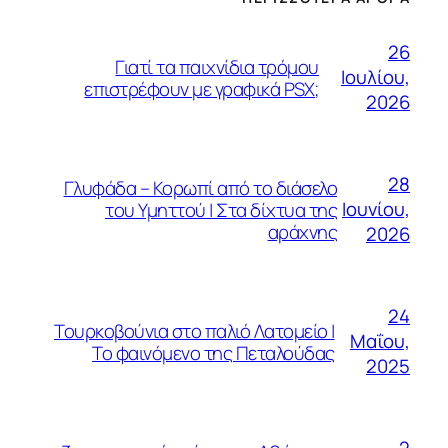
26
Γιατί τα παιχνίδια τρόμου
Ιουλίου,
επιστρέφουν με γραφικά PSX;
2026
28
Γλυφάδα – Κορωπί από το διάσελο
Ιουνίου,
του Υμηττού | Στα δίχτυα της
αράχνης
2026
24
Τουρκοβούνια στο παλιό Λατομείο |
Μαΐου,
Το φαινόμενο της Πεταλούδας
2025