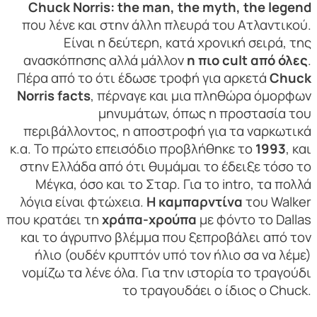
Chuck Norris: the man, the myth, the legend
που λένε και στην άλλη πλευρά του Ατλαντικού.
Είναι η δεύτερη, κατά χρονική σειρά, της
ανασκόπησης αλλά μάλλον
η πιο cult από όλες
.
Πέρα από το ότι έδωσε τροφή για αρκετά
Chuck
Norris facts
, πέρναγε και μια πληθώρα όμορφων
μηνυμάτων, όπως η προστασία του
περιβάλλοντος, η αποστροφή για τα ναρκωτικά
κ.α. Το πρώτο επεισόδιο προβλήθηκε το
1993
, και
στην Ελλάδα από ότι θυμάμαι το έδειξε τόσο το
Μέγκα, όσο και το Σταρ. Για το intro, τα πολλά
λόγια είναι φτώχεια.
Η καμπαρντίνα
του Walker
που κρατάει τη
χράπα-χρούπα
με φόντο το Dallas
και το άγρυπνο βλέμμα που ξεπροβάλει από τον
ήλιο (ουδέν κρυπτόν υπό τον ήλιο σα να λέμε)
νομίζω τα λένε όλα. Για την ιστορία το τραγούδι
το τραγουδάει ο ίδιος ο Chuck.