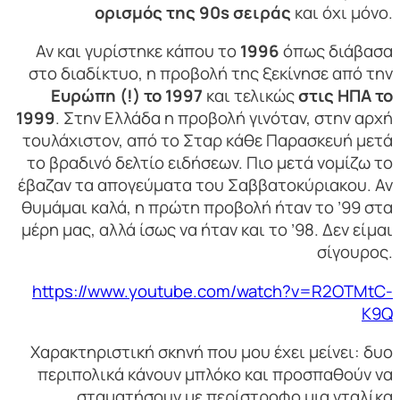
ορισμός της 90s σειράς
και όχι μόνο.
Αν και γυρίστηκε κάπου το
1996
όπως διάβασα
στο διαδίκτυο, η προβολή της ξεκίνησε από την
Ευρώπη (!) το 1997
και τελικώς
στις ΗΠΑ το
1999
. Στην Ελλάδα η προβολή γινόταν, στην αρχή
τουλάχιστον, από το Σταρ κάθε Παρασκευή μετά
το βραδινό δελτίο ειδήσεων. Πιο μετά νομίζω το
έβαζαν τα απογεύματα του Σαββατοκύριακου. Αν
θυμάμαι καλά, η πρώτη προβολή ήταν το ’99 στα
μέρη μας, αλλά ίσως να ήταν και το ’98. Δεν είμαι
σίγουρος.
https://www.youtube.com/watch?v=R2OTMtC-
K9Q
Χαρακτηριστική σκηνή που μου έχει μείνει: δυο
περιπολικά κάνουν μπλόκο και προσπαθούν να
σταματήσουν με περίστροφο μια νταλίκα