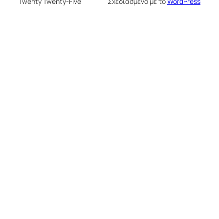
Twenty Twenty-Five
Σχεδιασμένο με το
WordPress