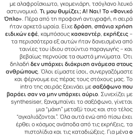
με αλαφροΐσκιωτο, γκομενιάρη, τσόγλανο λευκό
αστυνομικό.
Τι μου θυμίζει; Α! Ναι! Το «Φονικό
Όπλο»
. Πέρα από τη προφανή αντιγραφή, η σειρά
ήταν αρκετά ωραία. Είχε
δράση
,
σπάνια χρήση
ειδικών εφέ
, καμπόσους
κασκαντέρ
,
εκρήξεις
–
τα περισσότερα εξ αυτών ήταν δανεισμένα από
ταινίες του ίδιου στούντιο παραγωγής – και
βεβαίως περνούσε τα σωστά μηνύματα. Ότι
δηλαδή
δεν υπάρχει διάκριση ανάμεσα στους
ανθρώπους
. Όλοι είμαστε ίσοι, συνεργαζόμαστε
και φέρνουμε εις πέρας τους στόχους μας. Το
intro της σειράς ξεκινάει με
σαξόφωνο που
βαράει σαν να μην υπάρχει αύριο
. Συνεχίζει με
synthesiser, ξαναμπαίνει το σαξόφωνο, γίνεται
μια “μάχη” μεταξύ τους και στο τέλος
“αγκαλιάζονται”. Όλα αυτά ενώ από πίσω έχει
έρθει ο κόσμος ανάποδα από τις εκρήξεις, τα
πιστολίδια και τις καταδιώξεις. Για μένα
ο