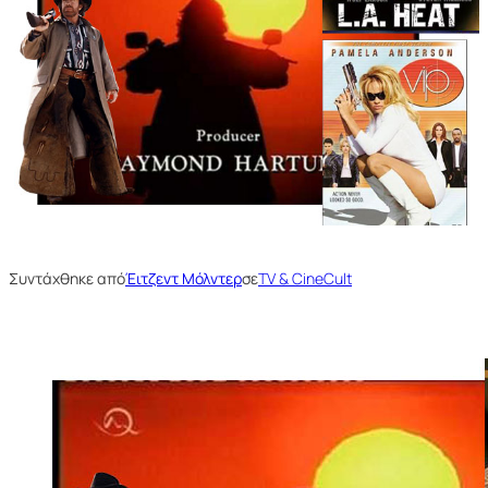
Συντάχθηκε από
Έιτζεντ Μόλντερ
σε
TV & CineCult