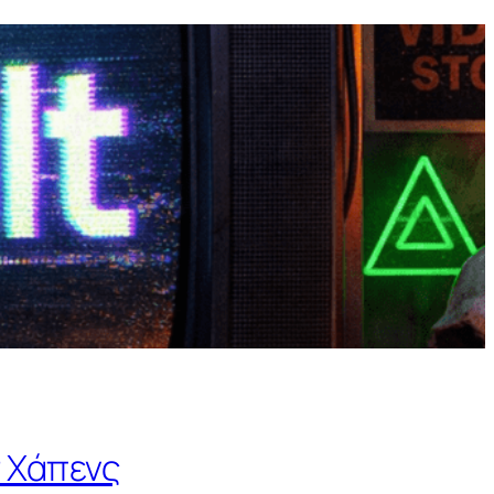
τ Χάπενς