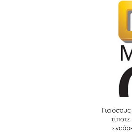
Για όσους
τίποτε
ενσάρ