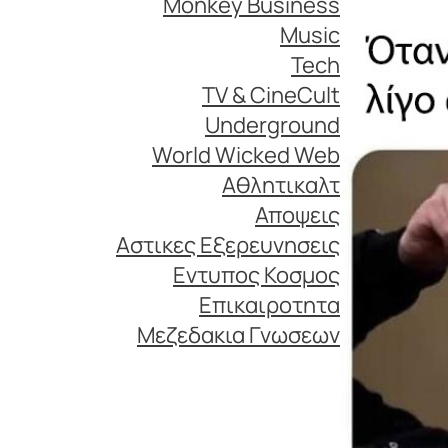
Monkey Business
Music
Tech
TV & CineCult
Underground
World Wicked Web
Αθλητικαλτ
Αποψεις
Αστικες Εξερευνησεις
Εντυπος Κοσμος
Επικαιροτητα
Μεζεδακια Γνωσεων