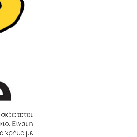
ν σκέφτεται
ιο. Είναι η
ά χρήμα με