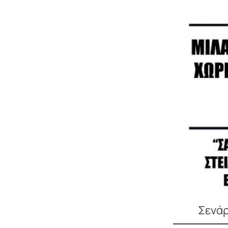
Σενάρ