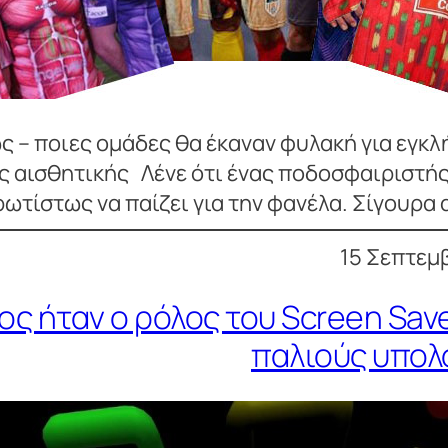
 – ποιες ομάδες θα έκαναν φυλακή για εγκλ
ς αισθητικής Λένε ότι ένας ποδοσφαιριστής
ωτίστως να παίζει για την φανέλα. Σίγουρα
15 Σεπτεμβ
ος ήταν ο ρόλος του Screen Sav
παλιούς υπολ