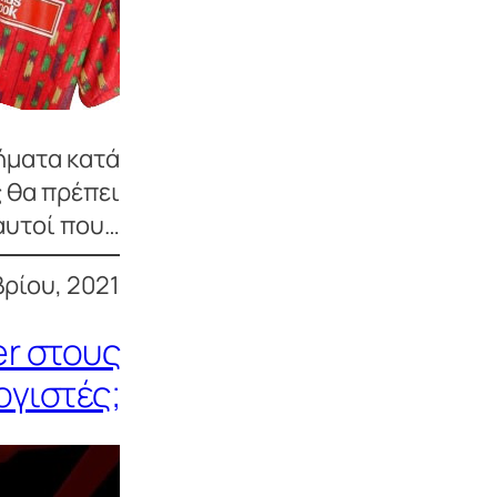
ήματα κατά
 θα πρέπει
 αυτοί που…
ρίου, 2021
er στους
ογιστές;