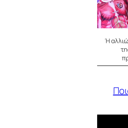
Ή αλλιώς
τη
πρ
Ποι