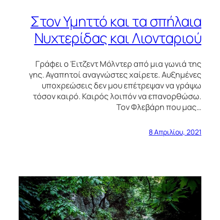
Στον Υμηττό και τα σπήλαια
Νυχτερίδας και Λιονταριού
Γράφει ο Έιτζεντ Μόλντερ από μια γωνιά της
γης. Αγαπητοί αναγνώστες χαίρετε. Αυξημένες
υποχρεώσεις δεν μου επέτρεψαν να γράψω
τόσον καιρό. Καιρός λοιπόν να επανορθώσω.
Τον Φλεβάρη που μας…
8 Απριλίου, 2021