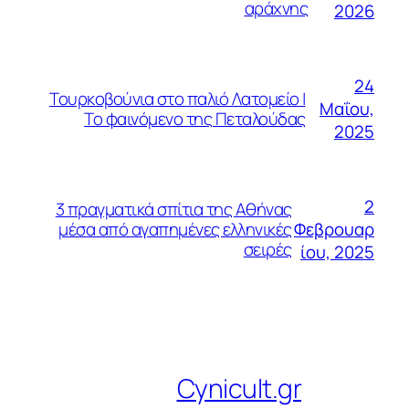
αράχνης
2026
24
Τουρκοβούνια στο παλιό Λατομείο |
Μαΐου,
Το φαινόμενο της Πεταλούδας
2025
2
3 πραγματικά σπίτια της Αθήνας
Φεβρουαρ
μέσα από αγαπημένες ελληνικές
σειρές
ίου, 2025
Cynicult.gr