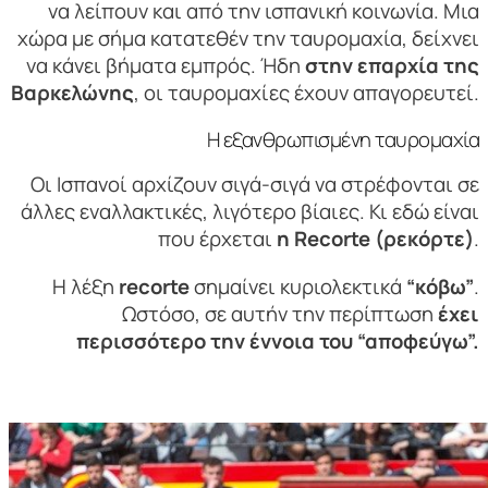
να λείπουν και από την ισπανική κοινωνία. Μια
χώρα με σήμα κατατεθέν την ταυρομαχία, δείχνει
να κάνει βήματα εμπρός. Ήδη
στην επαρχία της
Βαρκελώνης
, οι ταυρομαχίες έχουν απαγορευτεί.
Η εξανθρωπισμένη ταυρομαχία
Οι Ισπανοί αρχίζουν σιγά-σιγά να στρέφονται σε
άλλες εναλλακτικές, λιγότερο βίαιες. Κι εδώ είναι
που έρχεται
η
Recorte
(ρεκόρτε)
.
Η λέξη
recorte
σημαίνει κυριολεκτικά
“κόβω”
.
Ωστόσο, σε αυτήν την περίπτωση
έχει
περισσότερο την έννοια του “αποφεύγω”.