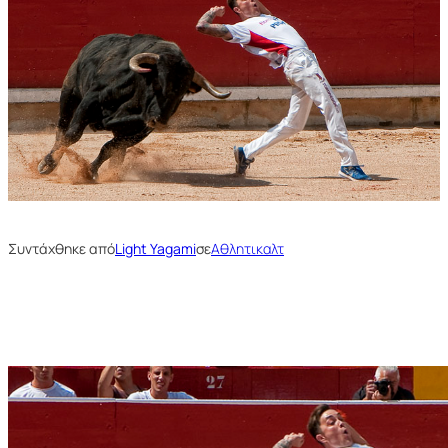
Συντάχθηκε από
Light Yagami
σε
Αθλητικαλτ