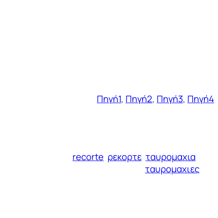
Πηγή1
,
Πηγή2
,
Πηγή3
,
Πηγή4
recorte
ρεκορτε
ταυρομαχια
ταυρομαχιες