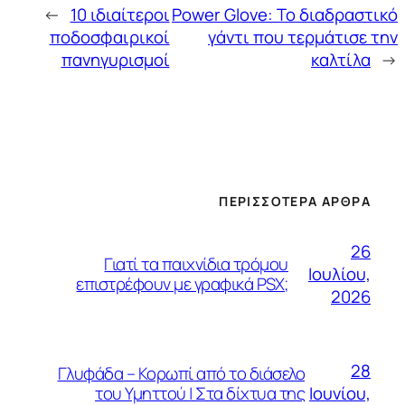
←
10 ιδιαίτεροι
Power Glove: Το διαδραστικό
ποδοσφαιρικοί
γάντι που τερμάτισε την
πανηγυρισμοί
καλτίλα
→
ΠΕΡΙΣΣΌΤΕΡΑ ΆΡΘΡΑ
26
Γιατί τα παιχνίδια τρόμου
Ιουλίου,
επιστρέφουν με γραφικά PSX;
2026
28
Γλυφάδα – Κορωπί από το διάσελο
Ιουνίου,
του Υμηττού | Στα δίχτυα της