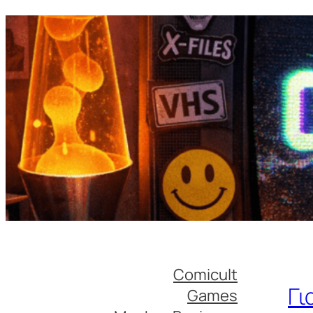
Comicult
Γι
Games