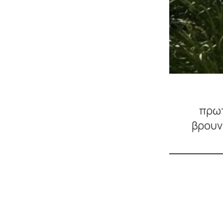
πρωτ
βρουν 