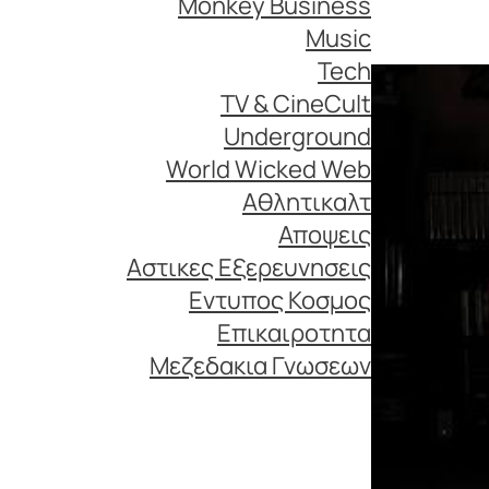
Monkey Business
Music
Tech
TV & CineCult
Underground
World Wicked Web
Αθλητικαλτ
Αποψεις
Αστικες Εξερευνησεις
Εντυπος Κοσμος
Επικαιροτητα
Μεζεδακια Γνωσεων