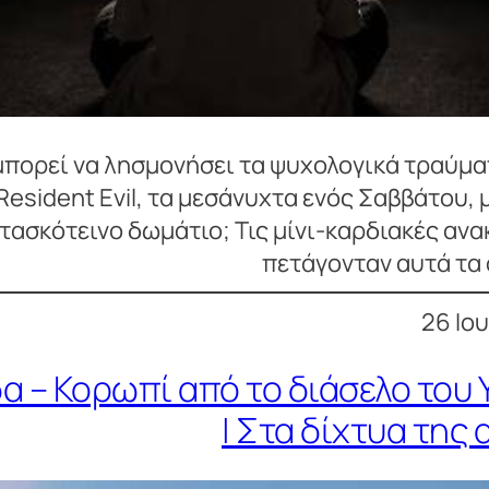
μπορεί να λησμονήσει τα ψυχολογικά τραύμα
Resident Evil, τα μεσάνυχτα ενός Σαββάτου, 
τασκότεινο δωμάτιο; Τις μίνι-καρδιακές αν
πετάγονταν αυτά τα
26 Ιο
α – Κορωπί από το διάσελο του
| Στα δίχτυα της