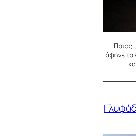
Ποιος 
άφηνε το 
κα
Γλυφάδ