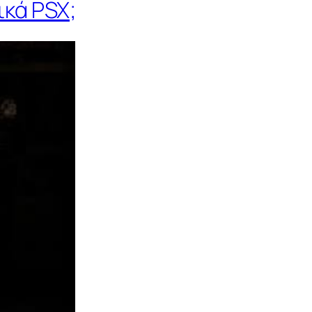
κά PSX;