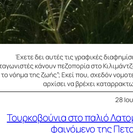
Έχετε δει αυτές τις γραφικές διαφημίσ
αγωνιστές κάνουν πεζοπορία στο Κιλιμάντζα
το νόημα της ζωής”; Εκεί που, σχεδόν νομοτ
αρχίσει να βρέχει καταρρακτ
28 Ιο
Τουρκοβούνια στο παλιό Λατομ
φαινόμενο της Πετ