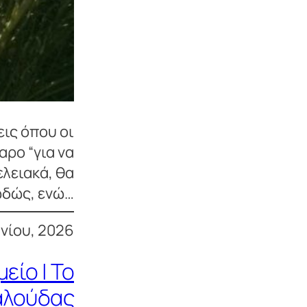
εις όπου οι
ρο “για να
ελειακά, θα
ωδώς, ενώ…
υνίου, 2026
είο | Το
αλούδας