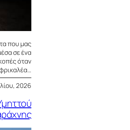
τα που μας
μέσα σε ένα
ακοπές όταν
 φρικαλέα…
υλίου, 2026
 Υμηττού
 αράχνης