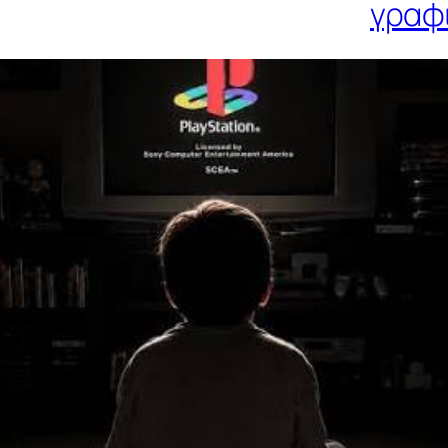
γραφι