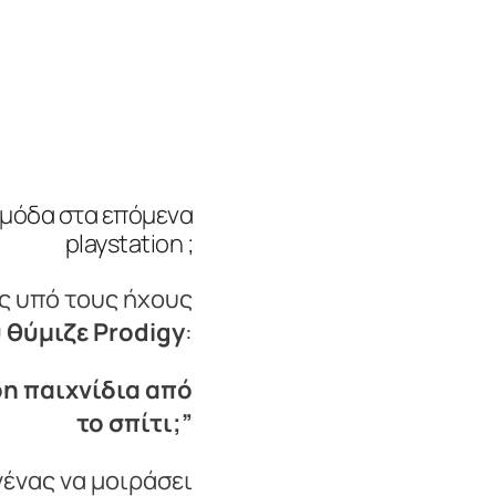
ι μόδα στα επόμενα
playstation ;
ης υπό τους ήχους
 θύμιζε Prodigy
:
on παιχνίδια από
το σπίτι;”
ανένας να μοιράσει