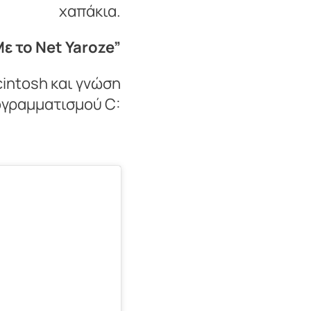
χαπάκια.
ε το Net Yaroze”
cintosh και γνώση
γραμματισμού C: