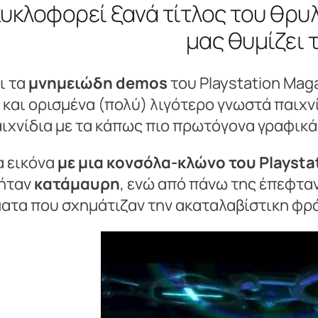
υκλοφορεί ξανά τίτλος του θρυλ
μας θυμίζει 
ι τα
μνημειώδη demos
του Playstation Mag
αι ορισμένα (πολύ) λιγότερο γνωστά παιχνί
ιχνίδια με τα κάπως πιο πρωτόγονα γραφικ
α εικόνα
με μια κονσόλα-κλώνο του Playstat
 ήταν
κατάμαυρη
, ενώ από πάνω της έπεφτα
ατα που σχημάτιζαν την ακαταλαβίστικη φ