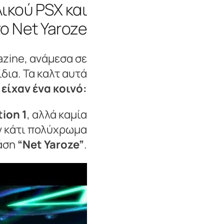
ικού PSX και
το Net Yaroze
azine, ανάμεσα σε
δια. Τα καλτ αυτά
ά
είχαν ένα κοινό:
ion 1
, αλλά καμία
ν κάτι πολύχρωμα
ράση
“Net Yaroze”
.