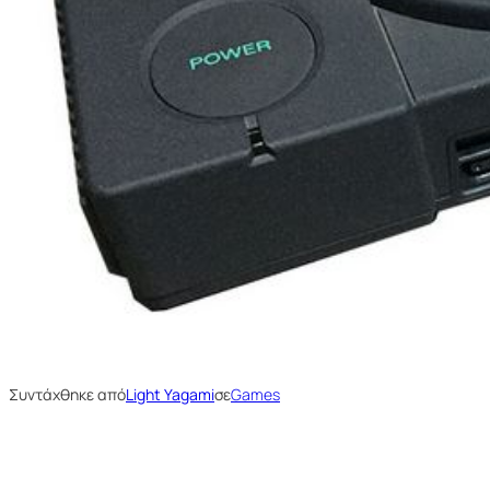
Συντάχθηκε από
Light Yagami
σε
Games