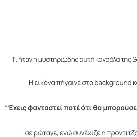
Τι ήταν η μυστηριώδης αυτή κονσόλα της S
Η εικόνα πήγαινε στο background 
“Έχεις φανταστεί ποτέ ότι θα μπορούσες
.. σε ρώταγε, ενώ συνέχιζε η προντιτζ