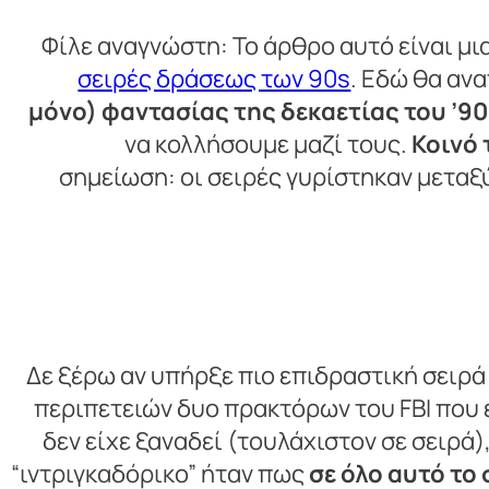
Φίλε αναγνώστη: Το άρθρο αυτό είναι μι
σειρές δράσεως των 90s
. Εδώ θα αν
μόνο) φαντασίας της δεκαετίας του ’90
να κολλήσουμε μαζί τους.
Κοινό 
σημείωση: οι σειρές γυρίστηκαν μετα
Δε ξέρω αν υπήρξε πιο επιδραστική σειρά
περιπετειών δυο πρακτόρων του FBI που 
δεν είχε ξαναδεί (τουλάχιστον σε σειρά),
“ιντριγκαδόρικο” ήταν πως
σε όλο αυτό το