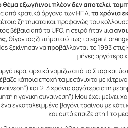
ο θέμα
εξωγήινοι
πλέον δεν αποτελεί ταμ
ς από κρατικά όργανα των ΗΠΑ,
τα χρόνια 
τέτοια ζητήματα και προφανώς του κολλούσα
ός βέβαια από τα UFO, η σειρά ήταν μια
ανοι
ης
, θίγοντας ζητήματα όπως το agent orange
iles ξεκίνησαν να προβάλλονται το 1993 στις
μήνες αργότερα κ
αργότερα, αρχικά νομίζω από το Σταρ και ύσ
ο έβαζε κάποια εποχή τα μεσάνυχτα με κίτριν
ναίνεση”) και 2-3 χρόνια αργότερα στη μεσ
ητή η γονική συναίνεση”) Μου έχει μείνει χ
ε ένα εγκαταλειμμένο βαγόνι τραίνου με κάτι
και αυτό έπαιζε στη 1 το με