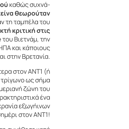
πού
καθώς συχνά-
εκείνα θεωρούταν
ν τη ταμπέλα του
κτή κριτική στις
 του Βιετνάμ, την
 ΗΠΑ και κάποιους
αι στην Βρετανία.
τερα στον ΑΝΤ1 (ή
ο τρίγωνο ως σήμα
ημεριανή ζώνη του
αρακτηριστικά ένα
 κρανία εξωγήινων
σημέρι στον ΑΝΤ1!