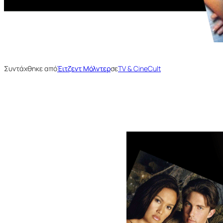
Συντάχθηκε από
Έιτζεντ Μόλντερ
σε
TV & CineCult