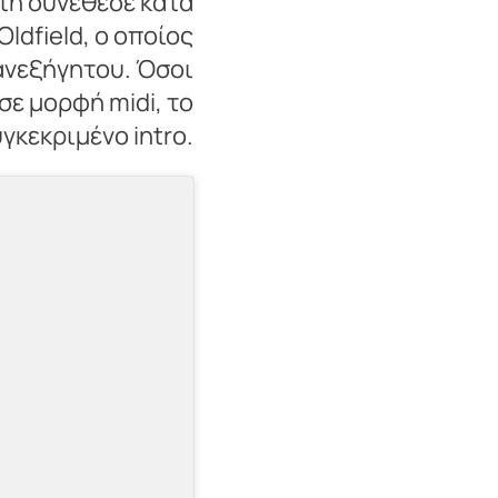
 τη συνέθεσε κατά
ldfield, ο οποίος
 ανεξήγητου. Όσοι
σε μορφή midi, το
γκεκριμένο intro.