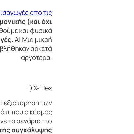
εισαγωγές από τις
μονικής (και όχι
θούμε και φυσικά
γές.
Α! Μια μικρή
οβλήθηκαν αρκετά
αργότερα.
1) X-Files
 Η εξιστόρηση των
άτι που ο κόσμος
ανε το σενάριο πιο
ό της συγκάλυψης