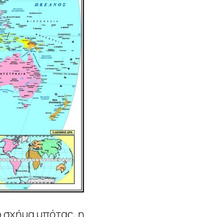
κό σχήμα μπότας, η