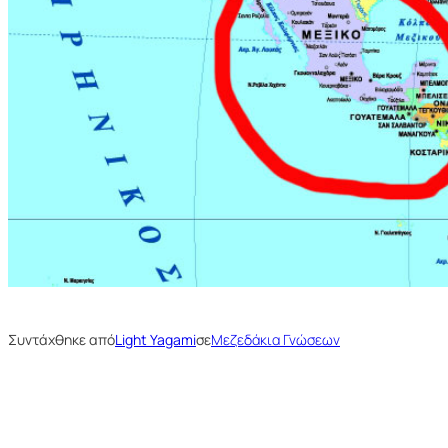
Συντάχθηκε από
Light Yagami
σε
Μεζεδάκια Γνώσεων