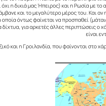
 όχι η δικιά μας Ήπειρος) και η Ρωσία με το
μβανε και το μεγαλύτερο μέρος του. Και αν 
ι η οποία όντως φαίνεται να προσπαθεί (μάται
 δίχτυα, για αρκετές άλλες περιπτώσεις ο χ
είναι εν
ξικό και η Γροιλανδία, που φαίνονται στο χά