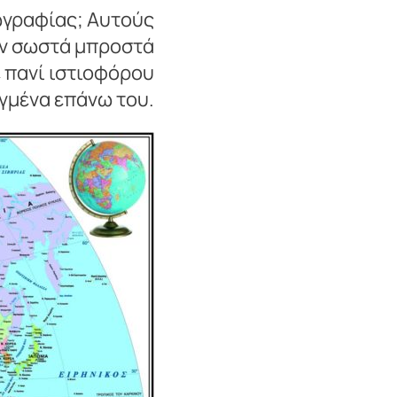
ωγραφίας; Αυτούς
ουν σωστά μπροστά
ε πανί ιστιοφόρου
αγμένα επάνω του.