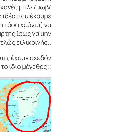
 αχανές μπλε/μωβ/
η ιδέα που έχουμε
α τόσα χρόνια) να
άρτης ίσως να μην
τελώς ειλικρινής..
ρτη, έχουν σχεδόν
το ίδιο μέγεθος;;