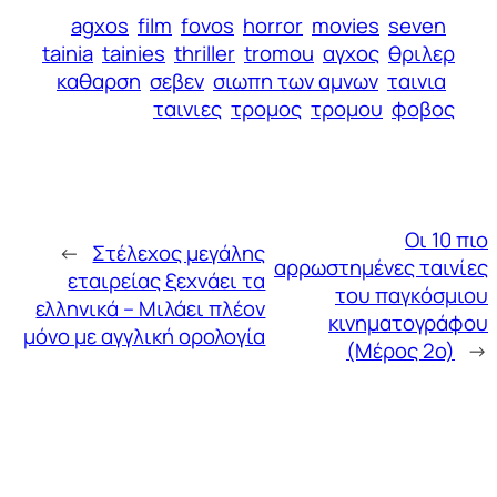
agxos
film
fovos
horror
movies
seven
tainia
tainies
thriller
tromou
αγχος
θριλερ
καθαρση
σεβεν
σιωπη των αμνων
ταινια
ταινιες
τρομος
τρομου
φοβος
Οι 10 πιο
←
Στέλεχος μεγάλης
αρρωστημένες ταινίες
εταιρείας ξεχνάει τα
του παγκόσμιου
ελληνικά – Μιλάει πλέον
κινηματογράφου
μόνο με αγγλική ορολογία
(Μέρος 2ο)
→