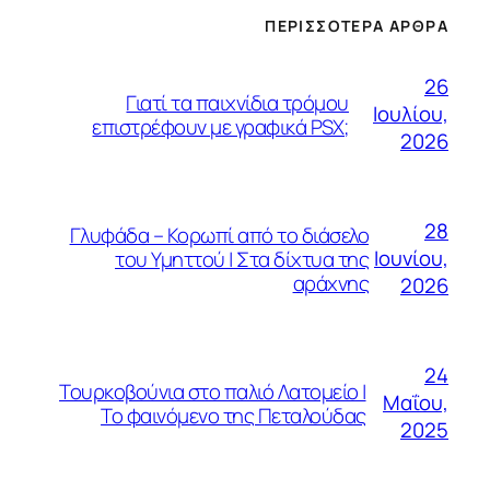
ΠΕΡΙΣΣΌΤΕΡΑ ΆΡΘΡΑ
26
Γιατί τα παιχνίδια τρόμου
Ιουλίου,
επιστρέφουν με γραφικά PSX;
2026
28
Γλυφάδα – Κορωπί από το διάσελο
Ιουνίου,
του Υμηττού | Στα δίχτυα της
αράχνης
2026
24
Τουρκοβούνια στο παλιό Λατομείο |
Μαΐου,
Το φαινόμενο της Πεταλούδας
2025