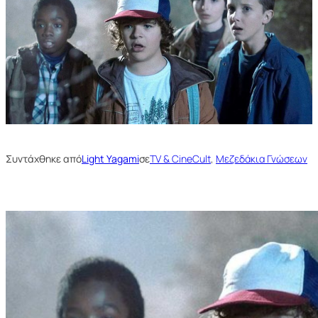
Συντάχθηκε από
Light Yagami
σε
TV & CineCult
, 
Μεζεδάκια Γνώσεων